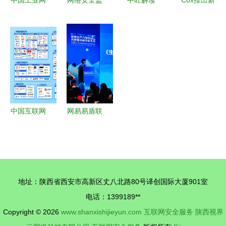
中国工业网
网络安全监
中旺解读
Cox推出新
络安全厂商
管服务 市
中国工业信
产品，为亚
产品类别
工业和信息
息安全行业
利桑那州客
互联网安全
化局深化互
市场现状及
户大幅提升
服务
联网安全服
竞争格局分
互联网速度
务，筑牢数
析——互联
与安全服务
字化转型防
网安全服务
线
篇
中国互联网
网易易盾联
网络安全领
合广州互联
域企业50强
网协会发布
及公司介绍
《生成式人
工智能服务
地址：陕西省西安市高新区丈八北路80号译创国际大厦901室
安全合规指
电话：1399189**
引》
Copyright © 2026
www.shanxishijieyun.com
互联网安全服务
陕西视界