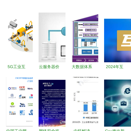
5G工业互
云服务器价
大数据体系
2024年互
联网的典型
格与互联网
下的数据安
联网概念股
应用场景与
安全服务的
全治理与互
龙头名单
互联网安全
计费解析
联网安全服
互联网安全
服务解析
如何精准控
务 构建弹
服务篇
制成本与保
性防护屏障
障安全