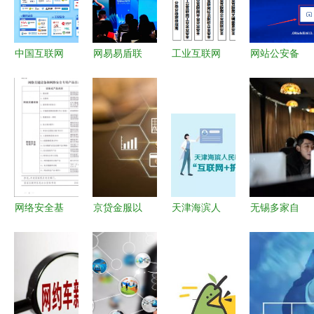
务，筑牢数
析——互联
与安全服务
字化转型防
网安全服务
线
篇
中国互联网
网易易盾联
工业互联网
网站公安备
网络安全领
合广州互联
安全标准体
案流程及详
域企业50强
网协会发布
系与互联网
细操作说明
及公司介绍
《生成式人
安全服务的
（最新版）
工智能服务
协同发展
——互联网
安全合规指
安全服务指
引》
南
网络安全基
京贷金服以
天津海滨人
无锡多家自
石 解读
互联网金融
民医院正式
媒体账号被
《网络关键
创新驱动安
上线“互联
查处，互联
设备和网络
全服务升级
网+护
网安全服务
安全专用产
理”与“互联
再引关注
品目录（第
网+安全”双