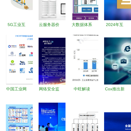
5G工业互
云服务器价
大数据体系
2024年互
联网的典型
格与互联网
下的数据安
联网概念股
应用场景与
安全服务的
全治理与互
龙头名单
互联网安全
计费解析
联网安全服
互联网安全
服务解析
如何精准控
务 构建弹
服务篇
制成本与保
性防护屏障
障安全
中国工业网
网络安全监
中旺解读
Cox推出新
络安全厂商
管服务 市
中国工业信
产品，为亚
产品类别
工业和信息
息安全行业
利桑那州客
互联网安全
化局深化互
市场现状及
户大幅提升
服务
联网安全服
竞争格局分
互联网速度